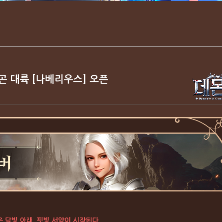
 다곤 대륙 [나베리우스] 오픈
 달빛 아래, 핏빛 서약이 시작된다