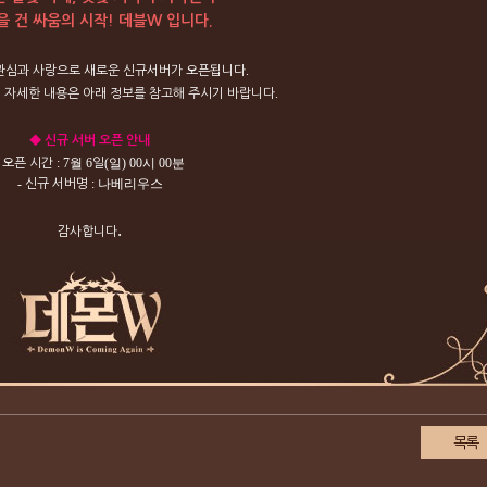
을 건 싸움의 시작! 데블W 입니다.
.
관심과
사랑으로
새로운
신규서버가
오픈됩니다
.
련
자세한
내용은
아래
정보를
참고해
주시기
바랍니다
◆
신규
서버
오픈
안내
-
: 7월
6
(일
) 00시 00분
오픈
시간
일
-
: 나베리우스
신규
서버명
.
감사합니다
목록