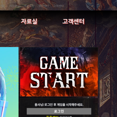
가입
계정분실
캐시충전
보안센터
고객센터
자료실
고객센터