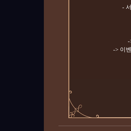
-
-> 이