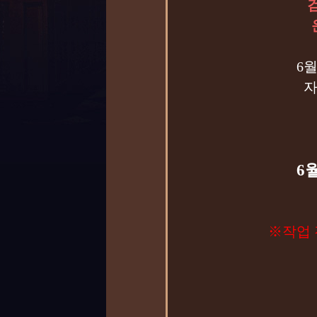
6
자
6월
※작업 