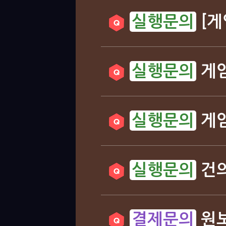
[게
게임
게임
건의
원보