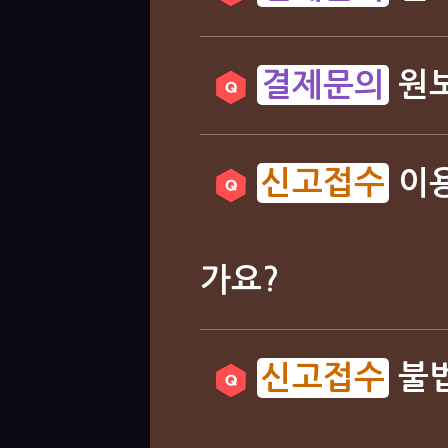
원보
이용
가요?
불법