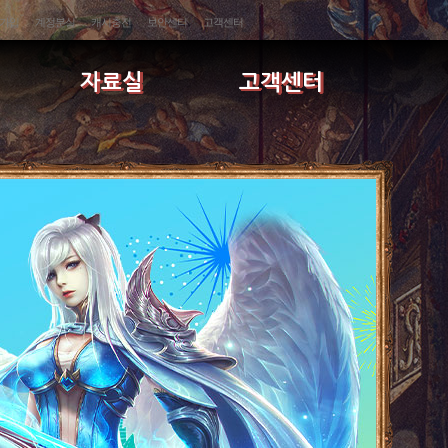
가입
계정분실
캐시충전
보안센터
고객센터
자료실
고객센터